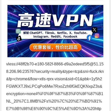
vless://48ff2b70-e180-582f-8866-d9a2edeed5f5@51.15
8.206.96:23576?security=reality&type=tcp&sni=fuck.rkn
&fp=chrome&flow=xtls-rprx-vision&sid=01&pbk=1y5h2
FGWKXTJ9xLPCqPo6Mw7RxoZzh6fGkEQKNxpZ3s&
encryption=none#%F0%9F%87%B3%F0%9F%87%B1
NL_20%7C1.8MB%2Fs%20%7C%20%E7%BD%91%
E7%9B%98%E6%90%9C%E5%AE%9D%3A%20http