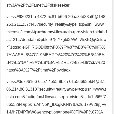
s%3A%2F%2Ft.me%2Fdiskseeker
vless://980231fb-4372-5c81-b696-20aa34d33af0@148.
253.211.237:443?security=reality&type=tcp&sni=www.
microsoft.com&fp=chrome&flow=xtls-rprx-vision&sid=bd
ac121c7debdaba&pbk=978-Yxgtd3AWTVfiXEQqCstdw
rT1qgsgleGPIRGQDl8#%F0%9F%87%B8%F0%9F%8
7%AASE_8%7C1.9MB%2Fs%20%7C%20%E6%9B%
B4%E5%A4%9A%E8%8A%82%E7%82%B9%3A%20
https%3A%2F%2Ft.me%2Fbyxiaoxi
vless://3c7961e6-6ce7-4e55-8b8a-01a5d663efd4@3.1
06.214.88:31318?security=reality&type=tcp&sni=www.t
esla.com&fp=firefox&flow=xtls-rprx-vision&sid=1b665f7
8655294&pbk=uAhNpK_fDxgKKNtYtUs2uB79V28pjFv
1-Mh7D4PTaW8&encryption=none#%F0%9F%87%A