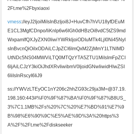
2Ft.me%2Fbyxiaoxi
vmess
://eyJ2IjoiMiIsInBzIjoi8J+HuvCfh7hVU18yfDEuM
E1CL3MgfCDnpo/liKnlp6w6IGh0dHBzOi8vdC5tZS9md
WxpamlfQXJyZXN0IiwiYWRkIjoiODIuMTk4LjI0Ni45NyI
sInBvcnQiOiIxODAiLCJpZCI6ImQxM2ZjMmY1LTNlMD
UtNDc5NS04MWViLTQ0MTQzYTA5ZTU1MiIsImFpZCI
6IjAiLCJzY3kiOiJhdXRvIiwibmV0IjoidGNwIiwidHlwZSI
6IiIsInRscyI6IiJ9
ss://YWVzLTEyOC1nY206c2hhZG93c29ja3M=@37.19.
198.160:443#%F0%9F%87%BA%F0%9F%87%B8US_
3%7C1.1MB%2Fs%20%7C%20%E7%BD%91%E7%9
B%98%E6%90%9C%E5%AE%9D%3A%20https%3
A%2F%2Ft.me%2Fdiskseeker