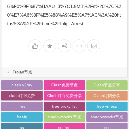
6%F0%9F%87%BAAU_3%7C1.9MB%2Fs%20%7C%2
0%E7%A6%8F%E5%88%A9%E5%A7%AC%3A%20ht
tps%3A%2F%2Ft.me%2Ffuliji_Arrest
Trojan节点
clash v2ray
Clash免费节点
Clash节点分享
clash订阅免费
Clash订阅免费分享
Clash订阅分享
free
free proxy list
free vmess
freefq
shadowsocks 节点
shadowsocks节点
ss
ss free
ssr