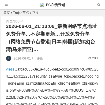
PC在线云端
首页
Trojan节点
正文
27808字
2026-06-01_21:13:09_最新网络节点地址
免费分享…不定期更新…开放免费分享
（网络免费节点香港|日本|韩国|新加坡|台
湾|马来西亚|…
203
2026-06-01
评论
vless
://afcac633-0e1a-46c3-bef2-cc01cc0097c8@85.23
4.114.53:22231?security=tls&type=tcp&packetEncoding
=none&sni=r1.mizulina.top&fp=chrome&flow=xtls-rprx-v
ision#%F0%9F%87%BA%F0%9F%87%B8US_1%7C
2.2MB%2Fs%20%7C%20%E6%9B%B4%E5%A4%9
A%E8%8A%82%E7%82%B9%3A%20https%3A%2F%