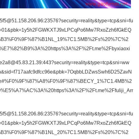
5f5@51.158.206.96:23576?security=reality&type=tcp&sni=fu
on&sid=01&pbk=1y5h2FGWKXTJ9xLPCqPo6Mw7RxoZzh6fGkEQ
87%B3%F0%9F%87%B1NL_19%7C1.5MB%2Fs%20%7C%2
7%82%B9%3A%20https%3A%2F%2Ft.me%2Fbyxiaoxi
e2a8@45.83.21.39:443?security=reality&type=tcp&sni=ww
ision&sid=f717aafc9dfcc96e&pbk=7OqbbLDZwsSwh6D25ZavN
n=none#%F0%9F%87%A8%F0%9F%87%BECY_1%7C1.4MB%2
5%A7%AC%3A%20https%3A%2F%2Ft.me%2Ffuliji_Arr
5f5@51.158.206.86:23576?security=reality&type=tcp&sni=fu
on&sid=01&pbk=1y5h2FGWKXTJ9xLPCqPo6Mw7RxoZzh6fGkEQ
87%B3%F0%9F%87%B1NL_20%7C1.5MB%2Fs%20%7C%2