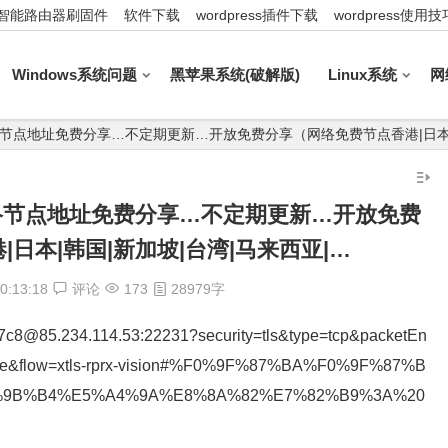
智能路由器刷固件
软件下载
wordpress插件下载
wordpress使用技
Windows系统问题
黑苹果系统(破解版)
Linux系统
网
18_最新网络节点地址免费分享…不定期更新…开放免费分享（网络免费节点香港|日本
8_最新网络节点地址免费分享…不定期更新…开放免费
日本|韩国|新加坡|台湾|马来西亚|…
0:13:18
评论
173
28979字
97c8@85.234.114.53:22231?security=tls&type=tcp&packetEn
rome&flow=xtls-rprx-vision#%F0%9F%87%BA%F0%9F%87%B
6%9B%B4%E5%A4%9A%E8%8A%82%E7%82%B9%3A%20