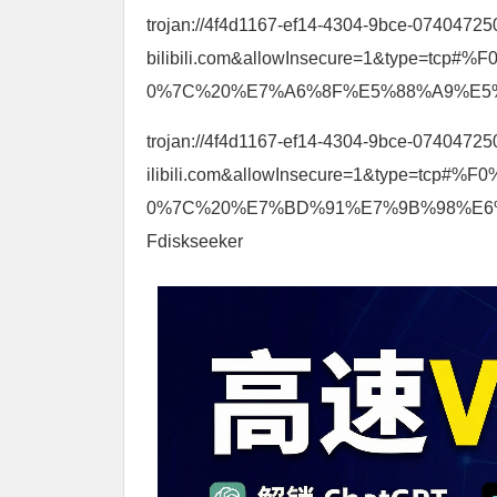
trojan://4f4d1167-ef14-4304-9bce-0740472
bilibili.com&allowInsecure=1&type=
0%7C%20%E7%A6%8F%E5%88%A9%E5%A7%
trojan://4f4d1167-ef14-4304-9bce-07404725
ilibili.com&allowInsecure=1&type=t
0%7C%20%E7%BD%91%E7%9B%98%E6%
Fdiskseeker