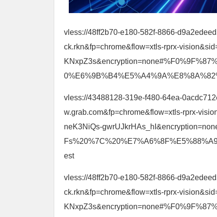
vless://48ff2b70-e180-582f-8866-d9a2edeed
ck.rkn&fp=chrome&flow=xtls-rprx-visi
KNxpZ3s&encryption=none#%F0%9F%
0%E6%9B%B4%E5%A4%9A%E8%8A%82%E
vless://43488128-319e-f480-64ea-0acdc712
w.grab.com&fp=chrome&flow=xtls-rprx-v
neK3NiQs-gwrUJkrHAs_hI&encryptio
Fs%20%7C%20%E7%A6%8F%E5%88%A9%E
est
vless://48ff2b70-e180-582f-8866-d9a2edeed
ck.rkn&fp=chrome&flow=xtls-rprx-visi
KNxpZ3s&encryption=none#%F0%9F%