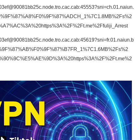
503ef@90081bb25c.node.tro.cac.cab:45553?sni=ch.01.naiun.
tcp#%F0%9F%87%A8%F0%9F%87%ADCH_1%7C1.8MB%2Fs%2
AC%3A%20https%3A%2F%2Ft.me%2Ffuliji_Arrest
03ef@90081bb25c.node.tro.cac.cab:45619?sni=fr.01.naiun.b
cp#%F0%9F%87%AB%F0%9F%87%B7FR_1%7C1.6MB%2Fs%2
90%9C%E5%AE%9D%3A%20https%3A%2F%2Ft.me%2