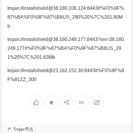
trojan://installshield@38.180.106.124:8443#%F0%9F%
87%BA%F0%9F%87%B8US_290%20%7C%201.90M
b
trojan://installshield@38.180.249.177:8443?sni=38.180.
249.177#%F0%9F%87%BA%F0%9F%87%B8US_29
1%20%7C%201.63Mb
trojan://installshield@23.162.152.30:8443#%F0%9F%8
F%81ZZ_300
Trojan节点