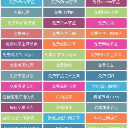
免费v2ray节点
免费v2ray订阅
免费vmess节点
免费代理
免费代理IP
免费国外代理
免费新加坡节点
免费日本节点
免费机场
免费梯子
免费科学上网
免费科学上网梯子
免费科学上网节点
免费线路分享
免费网络节点
免费网络节点地址分享
免费网络节点地址批量分享
免费网络节点节享
免费美国代理
免费翻墙
免费节点
免费节点分享
免费节点每日更新
免费订阅
免费香港节点
免费高匿代理
大机场订阅地址
最新稳定好用的机场推荐
机场推荐
机场节点clash
每日免费节点
游戏加速
游戏加速节点
游戏加速订阅免费分享
游戏加速订阅分享
科学上网梯子