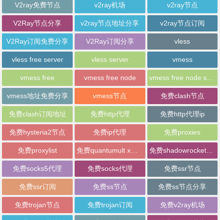
V2ray免费节点
v2ray机场
v2ray节点
V2Ray节点分享
v2ray节点地址分享
v2ray节点订阅
V2Ray订阅免费分享
V2Ray订阅分享
vless
vless free server
vless server
vmess
vmess free
vmess free node
vmess free node sharing
vmess地址免费分享
vmess节点
免费clash节点
免费clash订阅地址
免费http代理
免费http代理ip
免费hysteria2节点
免费ip代理
免费proxies
免费proxylist
免费quantumult x节点
免费shadowrocket节点
免费socks5代理
免费socks代理
免费ssr节点
免费ssr订阅
免费ss节点
免费ss节点分享
免费trojan节点
免费trojan订阅
免费v2ray机场