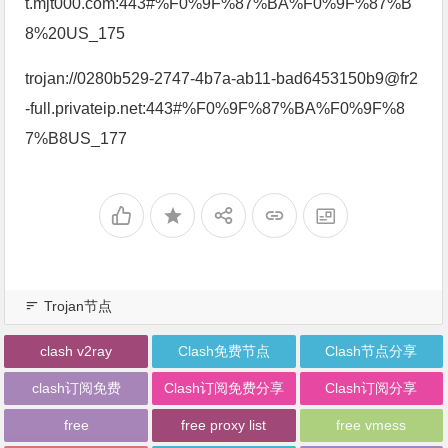
t.mjt000.com:443#%F0%9F%87%BA%F0%9F%87%B
8%20US_175
trojan://0280b529-2747-4b7a-ab11-bad6453150b9@fr2
-full.privateip.net:443#%F0%9F%87%BA%F0%9F%8
7%B8US_177
Trojan节点
clash v2ray
Clash免费节点
Clash节点分享
clash订阅免费
Clash订阅免费分享
Clash订阅分享
free
free proxy list
free vmess