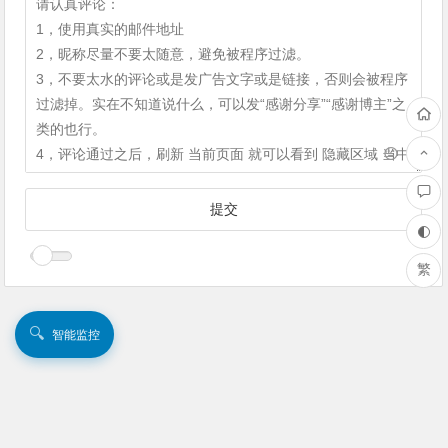
繁
🔍
智能监控