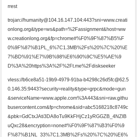
rrest
trojan://humanity@104.16.147.104:443?sni=www.creati
onlong.org&type=ws&path=%2Fassignment&host=ww
w.creationlong.org&fp=chrome#%F0%9F%87%B5%F
0%9F%87%B1PL_6%7C1.3MB%2Fs%20%7C%20%E
7%BD%91%E7%9B%98%E6%90%9C%E5%AE%9
D%3A%20https%3A%2F%2Ft.me%2Fdiskseeker
vless://b6ce8a51-19b9-4979-91ba-b4298c26d5fc@62.5
0.146.35:9443?security=reality&type=grpc&mode=gun
&serviceName=www.apple.com%3A443&sni=raw.githu
busercontent.com&fp=chrome&sid=abc5168218c8749c
&pbk=GdCtxJAti3DA8oTu9KkFHjCz1yRGGZB_4NZIB
uQxc28&encryption=none#%F0%9F%87%B3%F0%9
F%87%B1NL_33%7C1.3MB%2Fs%20%7C%20%E6%