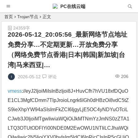
PC在线云端
首页
Trojan节点
正文
24359字
2026-05-12_20:05:56_最新网络节点地址
免费分享…不定期更新…开放免费分享
（网络免费节点香港|日本|韩国|新加坡|台
湾|马来西亚|…
206
2026-05-12
评论
vmess
://eyJ2IjoiMiIsInBzIjoi8J+HuvCfh7hVU18xfDQuO
E1CL3MgfCDmm7TlpJroioLngrk6IGh0dHBzOi8vdC5tZ
S9ieXhpYW94aSIsImFkZCI6IjgyLjE5OC4yNDYuOTciL
CJwb3J0IjoiMTgwIiwiaWQiOiJkMTNmYzJmNS0zZTA1
LTQ3OTUtODFlYi00NDE0M2EwOWU1NTIiLCJhaWQi
OiIwIiwic2N5IjoiYXV0byIsIm5ldCI6InRjcCIsInR5cGUiO