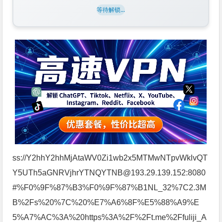
等待解锁...
ss://Y2hhY2hhMjAtaWV0Zi1wb2x5MTMwNTpvWklvQT
Y5UTh5aGNRVjhrYTNQYTNB@193.29.139.152:8080
#%F0%9F%87%B3%F0%9F%87%B1NL_32%7C2.3M
B%2Fs%20%7C%20%E7%A6%8F%E5%88%A9%E
5%A7%AC%3A%20https%3A%2F%2Ft.me%2Ffuliji_A