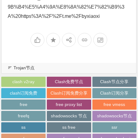
9B%B4%E5%A4%9A%E8%8A%82%E7%82%B9%3
A%20https%3A%2F%2Ft.me%2Fbyxiaoxi
Trojan节点
clash v2ray
Clash免费节点
Clash节点分享
clash订阅免费
Clash订阅免费分享
Clash订阅分享
free
free proxy list
free vmess
freefq
shadowsocks 节点
shadowsocks节点
ss
ss free
ssr