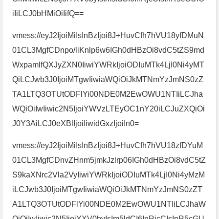
iIiLCJ0bHMiOiIifQ==
vmess://eyJ2IjoiMiIsInBzIjoi8J+HuvCfh7hVU18yfDMuN
01CL3MgfCDnpo/liKnlp6w6IGh0dHBzOi8vdC5tZS9md
WxpamlfQXJyZXN0IiwiYWRkIjoiODIuMTk4LjI0Ni4yMT
QiLCJwb3J0IjoiMTgwIiwiaWQiOiJkMTNmYzJmNS0zZ
TA1LTQ3OTUtODFlYi00NDE0M2EwOWU1NTIiLCJha
WQiOiIwIiwic2N5IjoiYWVzLTEyOC1nY20iLCJuZXQiOi
J0Y3AiLCJ0eXBlIjoiIiwidGxzIjoiIn0=
vmess://eyJ2IjoiMiIsInBzIjoi8J+HuvCfh7hVU18zfDYuM
01CL3MgfCDnvZHnm5jmkJzlrp06IGh0dHBzOi8vdC5tZ
S9kaXNrc2Vla2VyIiwiYWRkIjoiODIuMTk4LjI0Ni4yMzM
iLCJwb3J0IjoiMTgwIiwiaWQiOiJkMTNmYzJmNS0zZT
A1LTQ3OTUtODFlYi00NDE0M2EwOWU1NTIiLCJhaW
QiOiIwIiwic2N5IjoiYXV0byIsIm5ldCI6InRjcCIsInR5cGU