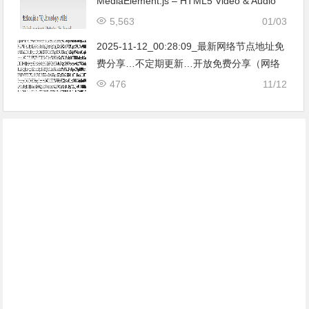
MediaElement.js – HTML5 Video & Audio
Player
5,563
01/03
2025-11-12_00:28:09_最新网络节点地址免
费分享…不定期更新…开放免费分享（网络
免费节点香港|日本|韩国|新加坡|台湾|马来西
476
11/12
亚|…