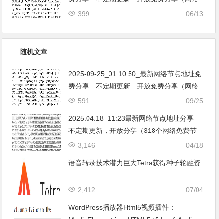
免费节点香港|日本|韩国|新加坡|台湾|马来西
399
06/13
亚|…
随机文章
2025-09-25_01:10:50_最新网络节点地址免
费分享…不定期更新…开放免费分享（网络
免费节点香港|日本|韩国|新加坡|台湾|马来西
591
09/25
亚|…
2025.04.18_11:23最新网络节点地址分享，
不定期更新，开放分享（318个网络免费节
点香港|日本|韩国|新加坡|台湾|马来西亚|美
3,146
04/18
国|德国|澳大利亚|英国|法国|加拿大|新西兰|
语音转录技术潜力巨大Tetra获得种子轮融资
奥地利|荷兰|波兰|俄罗斯|瑞士|意大利爱尔
兰|葡萄牙|丹麦|希腊|尼日利亚|巴西|乌克兰|
2,412
07/04
Clash|V2ray|SSR）不断努力提高更新频率
和数量。
WordPress播放器Html5视频插件：