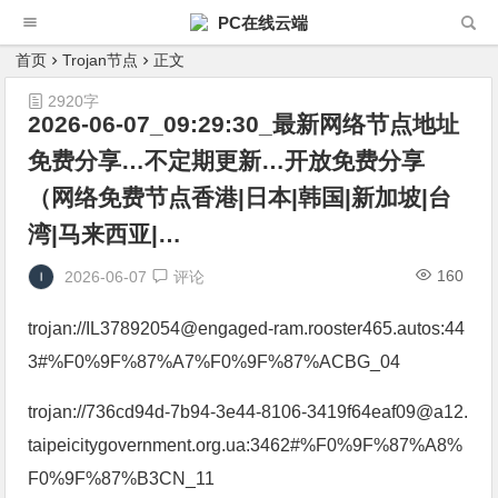
PC在线云端
首页
Trojan节点
正文
2920字
2026-06-07_09:29:30_最新网络节点地址
免费分享…不定期更新…开放免费分享
（网络免费节点香港|日本|韩国|新加坡|台
湾|马来西亚|…
160
2026-06-07
评论
trojan://IL37892054@engaged-ram.rooster465.autos:44
3#%F0%9F%87%A7%F0%9F%87%ACBG_04
trojan://736cd94d-7b94-3e44-8106-3419f64eaf09@a12.
taipeicitygovernment.org.ua:3462#%F0%9F%87%A8%
F0%9F%87%B3CN_11