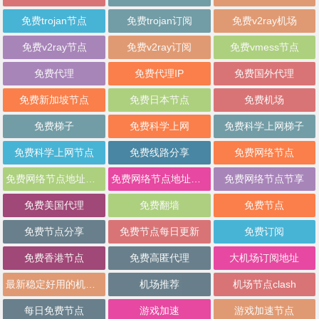
免费trojan节点
免费trojan订阅
免费v2ray机场
免费v2ray节点
免费v2ray订阅
免费vmess节点
免费代理
免费代理IP
免费国外代理
免费新加坡节点
免费日本节点
免费机场
免费梯子
免费科学上网
免费科学上网梯子
免费科学上网节点
免费线路分享
免费网络节点
免费网络节点地址分享
免费网络节点地址批量分享
免费网络节点节享
免费美国代理
免费翻墙
免费节点
免费节点分享
免费节点每日更新
免费订阅
免费香港节点
免费高匿代理
大机场订阅地址
最新稳定好用的机场推荐
机场推荐
机场节点clash
每日免费节点
游戏加速
游戏加速节点