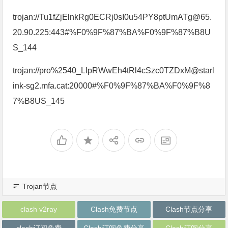
trojan://Tu1fZjElnkRg0ECRj0sI0u54PY8ptUmATg@65.
20.90.225:443#%F0%9F%87%BA%F0%9F%87%B8U
S_144
trojan://pro%2540_LlpRWwEh4tRl4cSzc0TZDxM@starl
ink-sg2.mfa.cat:20000#%F0%9F%87%BA%F0%9F%8
7%B8US_145
Trojan节点
clash v2ray
Clash免费节点
Clash节点分享
clash订阅免费
Clash订阅免费分享
Clash订阅分享