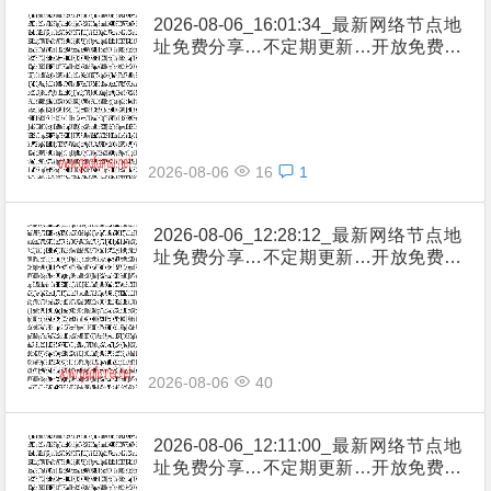
2026-08-06_16:01:34_最新网络节点地
址免费分享…不定期更新…开放免费分
享（网络免费节点香港|日本|韩国|新加
坡|台湾|马来西亚|…
2026-08-06
16
1
2026-08-06_12:28:12_最新网络节点地
址免费分享…不定期更新…开放免费分
享（网络免费节点香港|日本|韩国|新加
坡|台湾|马来西亚|…
2026-08-06
40
2026-08-06_12:11:00_最新网络节点地
址免费分享…不定期更新…开放免费分
享（网络免费节点香港|日本|韩国|新加