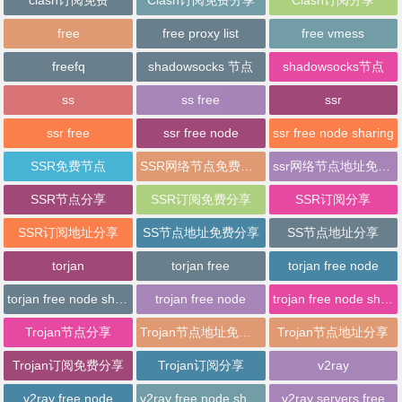
free
free proxy list
free vmess
freefq
shadowsocks 节点
shadowsocks节点
ss
ss free
ssr
ssr free
ssr free node
ssr free node sharing
SSR免费节点
SSR网络节点免费分享
ssr网络节点地址免费分享
SSR节点分享
SSR订阅免费分享
SSR订阅分享
SSR订阅地址分享
SS节点地址免费分享
SS节点地址分享
torjan
torjan free
torjan free node
torjan free node sharing
trojan free node
trojan free node sharing
Trojan节点分享
Trojan节点地址免费分享
Trojan节点地址分享
Trojan订阅免费分享
Trojan订阅分享
v2ray
v2ray free node
v2ray free node sharing
v2ray servers free