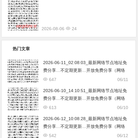
坡|台湾|马来西亚|…
2026-08-06
24
热门文章
2026-06-11_02:08:03_最新网络节点地址免
费分享…不定期更新…开放免费分享（网络
免费节点香港|日本|韩国|新加坡|台湾|马来西
647
06/11
亚|…
2026-06-10_14:10:51_最新网络节点地址免
费分享…不定期更新…开放免费分享（网络
免费节点香港|日本|韩国|新加坡|台湾|马来西
613
06/10
亚|…
2026-06-12_10:08:28_最新网络节点地址免
费分享…不定期更新…开放免费分享（网络
免费节点香港|日本|韩国|新加坡|台湾|马来西
542
06/12