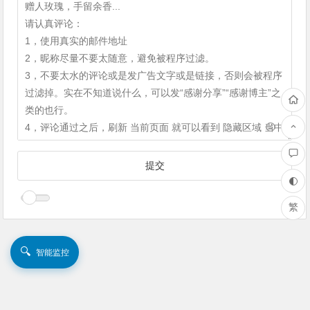
繁
🔍
智能监控