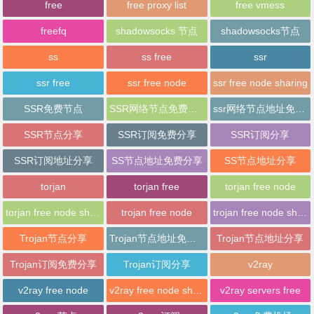
free
free proxy list
free vmess
freefq
shadowsocks 节点
shadowsocks节点
ss
ss free
ssr
ssr free
ssr free node
ssr free node sharing
SSR免费节点
SSR网络节点免费分享
ssr网络节点地址免费分享
SSR节点分享
SSR订阅免费分享
SSR订阅分享
SSR订阅地址分享
SS节点地址免费分享
SS节点地址分享
torjan
torjan free
torjan free node
torjan free node sharing
trojan free node
trojan free node sharing
Trojan节点分享
Trojan节点地址免费分享
Trojan节点地址分享
Trojan订阅免费分享
Trojan订阅分享
v2ray
v2ray free node
v2ray free node sharing
v2ray servers free