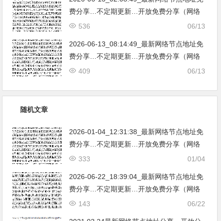
费分享…不定期更新…开放免费分享（网络
免费节点香港|日本|韩国|新加坡|台湾|马来西
536
06/13
亚|…
2026-06-13_08:14:49_最新网络节点地址免
费分享…不定期更新…开放免费分享（网络
免费节点香港|日本|韩国|新加坡|台湾|马来西
409
06/13
亚|…
随机文章
2026-01-04_12:31:38_最新网络节点地址免
费分享…不定期更新…开放免费分享（网络
免费节点香港|日本|韩国|新加坡|台湾|马来西
333
01/04
亚|…
2026-06-22_18:39:04_最新网络节点地址免
费分享…不定期更新…开放免费分享（网络
免费节点香港|日本|韩国|新加坡|台湾|马来西
143
06/22
亚|…
2021.03.24最新网络节点地址分享，开放分