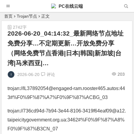
PC在线云端
首页
Trojan节点
正文
2742字
2026-06-20_04:14:32_最新网络节点地址
免费分享…不定期更新…开放免费分享
（网络免费节点香港|日本|韩国|新加坡|台
湾|马来西亚|…
203
2026-06-20
评论
trojan://IL37892054@engaged-ram.rooster465.autos:44
3#%F0%9F%87%A7%F0%9F%87%ACBG_03
trojan://736cd94d-7b94-3e44-8106-3419f64eaf09@a12.
taipeicitygovernment.org.ua:3462#%F0%9F%87%A8%
F0%9F%87%B3CN_07