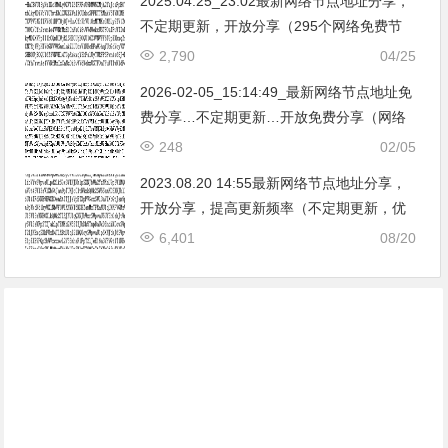
2025.04.25_23:02最新网络节点地址分享，
不定期更新，开放分享（295个网络免费节
点香港|日本|韩国|新加坡|台湾|马来西亚|美
2,790
04/25
国|德国|澳大利亚|英国|法国|加拿大|新西兰|
2026-02-05_15:14:49_最新网络节点地址免
奥地利|荷兰|波兰|俄罗斯|瑞士|意大利爱尔
费分享…不定期更新…开放免费分享（网络
兰|葡萄牙|丹麦|希腊|尼日利亚|巴西|乌克兰|
免费节点香港|日本|韩国|新加坡|台湾|马来西
248
02/05
Clash|V2ray|SSR）不断努力提高更新频率
亚|…
和数量。
2023.08.20 14:55最新网络节点地址分享，
开放分享，提高更新频率（不定期更新，优
化累积有新节点加入）。
6,401
08/20