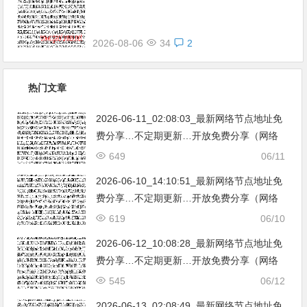
2026-08-06
34
2
热门文章
2026-06-11_02:08:03_最新网络节点地址免
费分享…不定期更新…开放免费分享（网络
免费节点香港|日本|韩国|新加坡|台湾|马来西
649
06/11
亚|…
2026-06-10_14:10:51_最新网络节点地址免
费分享…不定期更新…开放免费分享（网络
免费节点香港|日本|韩国|新加坡|台湾|马来西
619
06/10
亚|…
2026-06-12_10:08:28_最新网络节点地址免
费分享…不定期更新…开放免费分享（网络
免费节点香港|日本|韩国|新加坡|台湾|马来西
545
06/12
亚|…
2026-06-13_02:08:49_最新网络节点地址免