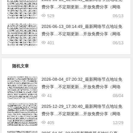
费分享…不定期更新…开放免费分享（网络
免费节点香港|日本|韩国|新加坡|台湾|马来西
529
06/13
亚|…
2026-06-13_08:14:49_最新网络节点地址免
费分享…不定期更新…开放免费分享（网络
免费节点香港|日本|韩国|新加坡|台湾|马来西
401
06/13
亚|…
随机文章
2026-08-04_07:20:32_最新网络节点地址免
费分享…不定期更新…开放免费分享（网络
免费节点香港|日本|韩国|新加坡|台湾|马来西
41
08/04
亚|…
2025-12-29_17:30:40_最新网络节点地址免
费分享…不定期更新…开放免费分享（网络
免费节点香港|日本|韩国|新加坡|台湾|马来西
405
12/29
亚|…