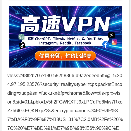
vless://48ff2b70-e180-582f-8866-d9a2edeed5f5@15.20
4.97.195:23576?security=reality&type=tcp&packetEnco
ding=xudp&sni=fuck.rkn&fp=chrome&flow=xtls-rprx-visi
on&sid=01&pbk=1y5h2FGWKXTJ9xLPCqPo6Mw7Rxo
Zzh6fGkEQKNxpZ3s&encryption=none#%F0%9F%8
7%BA%F0%9F%87%B8US_31%7C2.0MB%2Fs%20%
7C%20%E7%BD%91%E7%9B%98%E6%90%9C%E