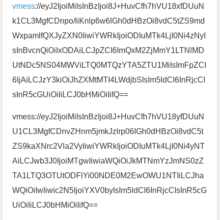
vmess
://eyJ2IjoiMiIsInBzIjoi8J+HuvCfh7hVU18xfDUuN
k1CL3MgfCDnpo/liKnlp6w6IGh0dHBzOi8vdC5tZS9md
WxpamlfQXJyZXN0IiwiYWRkIjoiODIuMTk4LjI0Ni4zNyI
sInBvcnQiOiIxODAiLCJpZCI6ImQxM2ZjMmY1LTNlMD
UtNDc5NS04MWViLTQ0MTQzYTA5ZTU1MiIsImFpZCI
6IjAiLCJzY3kiOiJhZXMtMTI4LWdjbSIsIm5ldCI6InRjcCI
sInR5cGUiOiIiLCJ0bHMiOiIifQ==
vmess://eyJ2IjoiMiIsInBzIjoi8J+HuvCfh7hVU18yfDUuN
U1CL3MgfCDnvZHnm5jmkJzlrp06IGh0dHBzOi8vdC5t
ZS9kaXNrc2Vla2VyIiwiYWRkIjoiODIuMTk4LjI0Ni4yNT
AiLCJwb3J0IjoiMTgwIiwiaWQiOiJkMTNmYzJmNS0zZ
TA1LTQ3OTUtODFlYi00NDE0M2EwOWU1NTIiLCJha
WQiOiIwIiwic2N5IjoiYXV0byIsIm5ldCI6InRjcCIsInR5cG
UiOiIiLCJ0bHMiOiIifQ==