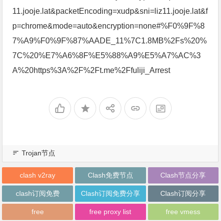
11.jooje.lat&packetEncoding=xudp&sni=liz11.jooje.lat&f
p=chrome&mode=auto&encryption=none#%F0%9F%8
7%A9%F0%9F%87%AADE_11%7C1.8MB%2Fs%20%
7C%20%E7%A6%8F%E5%88%A9%E5%A7%AC%3
A%20https%3A%2F%2Ft.me%2Ffuliji_Arrest
Trojan节点
clash v2ray
Clash免费节点
Clash节点分享
clash订阅免费
Clash订阅免费分享
Clash订阅分享
free
free proxy list
free vmess