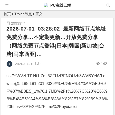
PC在线云端
首页
Trojan节点
正文
29939字
2026-07-01_03:28:02_最新网络节点地址
免费分享…不定期更新…开放免费分享
（网络免费节点香港|日本|韩国|新加坡|台
湾|马来西亚|…
142
2026-07-01
1
ss://YWVzLTI1Ni1jZmI6ZFUzRFNOUzh3WVBYekVLd
w==@5.188.181.201:9029#%F0%9F%87%AA%F0%9
F%87%B8ES_1%7C1.7MB%2Fs%20%7C%20%E6%9
B%B4%E5%A4%9A%E8%8A%82%E7%82%B9%3A%
20https%3A%2F%2Ft.me%2Fbyxiaoxi