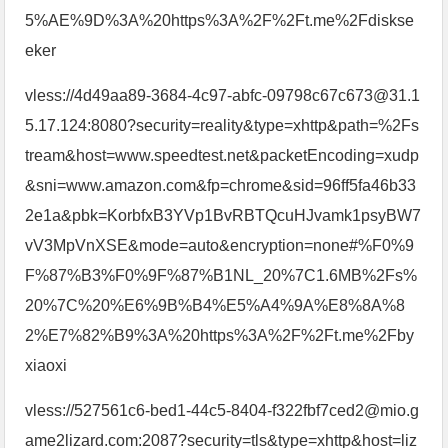
5%AE%9D%3A%20https%3A%2F%2Ft.me%2Fdiskse
eker
vless://4d49aa89-3684-4c97-abfc-09798c67c673@31.1
5.17.124:8080?security=reality&type=xhttp&path=%2Fs
tream&host=www.speedtest.net&packetEncoding=xudp
&sni=www.amazon.com&fp=chrome&sid=96ff5fa46b33
2e1a&pbk=KorbfxB3YVp1BvRBTQcuHJvamk1psyBW7
vV3MpVnXSE&mode=auto&encryption=none#%F0%9
F%87%B3%F0%9F%87%B1NL_20%7C1.6MB%2Fs%
20%7C%20%E6%9B%B4%E5%A4%9A%E8%8A%8
2%E7%82%B9%3A%20https%3A%2F%2Ft.me%2Fby
xiaoxi
vless://527561c6-bed1-44c5-8404-f322fbf7ced2@mio.g
ame2lizard.com:2087?security=tls&type=xhttp&host=liz