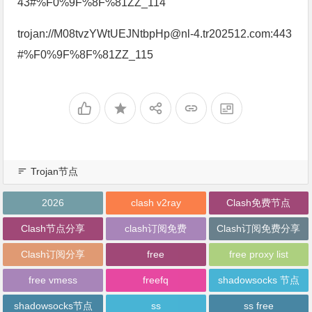
43#%F0%9F%8F%81ZZ_114
trojan://M08tvzYWtUEJNtbpHp@nl-4.tr202512.com:443
#%F0%9F%8F%81ZZ_115
Trojan节点
2026
clash v2ray
Clash免费节点
Clash节点分享
clash订阅免费
Clash订阅免费分享
Clash订阅分享
free
free proxy list
free vmess
freefq
shadowsocks 节点
shadowsocks节点
ss
ss free