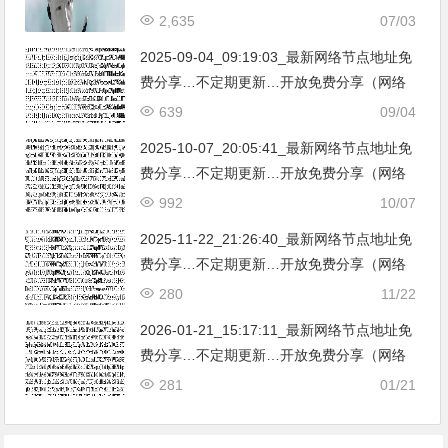
2,635
07/03
2025-09-04_09:19:03_最新网络节点地址免
费分享…不定期更新…开放免费分享（网络
免费节点香港|日本|韩国|新加坡|台湾|马来西
639
09/04
亚|…
2025-10-07_20:05:41_最新网络节点地址免
费分享…不定期更新…开放免费分享（网络
免费节点香港|日本|韩国|新加坡|台湾|马来西
992
10/07
亚|…
2025-11-22_21:26:40_最新网络节点地址免
费分享…不定期更新…开放免费分享（网络
免费节点香港|日本|韩国|新加坡|台湾|马来西
280
11/22
亚|…
2026-01-21_15:17:11_最新网络节点地址免
费分享…不定期更新…开放免费分享（网络
免费节点香港|日本|韩国|新加坡|台湾|马来西
281
01/21
亚|…