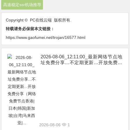
高速稳定ssr机场推荐
Copyright © PC在线云端 版权所有.
转载请务必保留本文链接：
https://www.gaofumei.net/trojan/16577.html
2026-08-06_12:11:00_最新网络节点地
址免费分享…不定期更新…开放免费分
享（网络免费节点香港|日本|韩国|新加
坡|台湾|马来西亚|…
2026-08-06
1