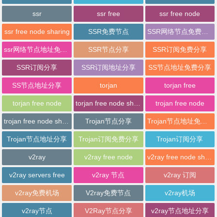
ssr
ssr free
ssr free node
ssr free node sharing
SSR免费节点
SSR网络节点免费分享
ssr网络节点地址免费分享
SSR节点分享
SSR订阅免费分享
SSR订阅分享
SSR订阅地址分享
SS节点地址免费分享
SS节点地址分享
torjan
torjan free
torjan free node
torjan free node sharing
trojan free node
trojan free node sharing
Trojan节点分享
Trojan节点地址免费分享
Trojan节点地址分享
Trojan订阅免费分享
Trojan订阅分享
v2ray
v2ray free node
v2ray free node sharing
v2ray servers free
v2ray 节点
v2ray 订阅
v2ray免费机场
V2ray免费节点
v2ray机场
v2ray节点
V2Ray节点分享
v2ray节点地址分享