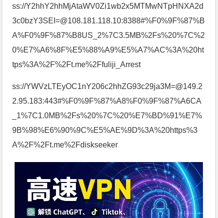
ss://Y2hhY2hhMjAtaWV0Zi1wb2x5MTMwNTpHNXA2d
3c0bzY3SEI=@108.181.118.10:8388#%F0%9F%87%B
A%F0%9F%87%B8US_2%7C3.5MB%2Fs%20%7C%2
0%E7%A6%8F%E5%88%A9%E5%A7%AC%3A%20ht
tps%3A%2F%2Ft.me%2Ffuliji_Arrest
ss://YWVzLTEyOC1nY206c2hhZG93c29ja3M=@149.2
2.95.183:443#%F0%9F%87%A8%F0%9F%87%A6CA
_1%7C1.0MB%2Fs%20%7C%20%E7%BD%91%E7%
9B%98%E6%90%9C%E5%AE%9D%3A%20https%3
A%2F%2Ft.me%2Fdiskseeker