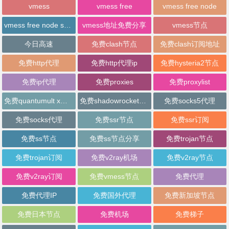
vmess
vmess free
vmess free node
vmess free node sharing
vmess地址免费分享
vmess节点
今日高速
免费clash节点
免费clash订阅地址
免费http代理
免费http代理ip
免费hysteria2节点
免费ip代理
免费proxies
免费proxylist
免费quantumult x节点
免费shadowrocket节点
免费socks5代理
免费socks代理
免费ssr节点
免费ssr订阅
免费ss节点
免费ss节点分享
免费trojan节点
免费trojan订阅
免费v2ray机场
免费v2ray节点
免费v2ray订阅
免费vmess节点
免费代理
免费代理IP
免费国外代理
免费新加坡节点
免费日本节点
免费机场
免费梯子