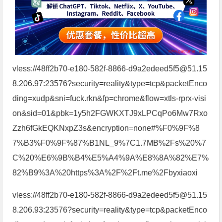
vless://48ff2b70-e180-582f-8866-d9a2edeed5f5@51.15
8.206.97:23576?security=reality&type=tcp&packetEnco
ding=xudp&sni=fuck.rkn&fp=chrome&flow=xtls-rprx-visi
on&sid=01&pbk=1y5h2FGWKXTJ9xLPCqPo6Mw7Rxo
Zzh6fGkEQKNxpZ3s&encryption=none#%F0%9F%8
7%B3%F0%9F%87%B1NL_9%7C1.7MB%2Fs%20%7
C%20%E6%9B%B4%E5%A4%9A%E8%8A%82%E7%
82%B9%3A%20https%3A%2F%2Ft.me%2Fbyxiaoxi
vless://48ff2b70-e180-582f-8866-d9a2edeed5f5@51.15
8.206.93:23576?security=reality&type=tcp&packetEnco