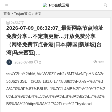
PC在线云端
首页
Trojan节点
正文
24567字
2026-07-09_06:32:07_最新网络节点地址
免费分享…不定期更新…开放免费分享
（网络免费节点香港|日本|韩国|新加坡|台
湾|马来西亚|…
132
2026-07-09
2
ss://Y2hhY2hhMjAtaWV0Zi1wb2x5MTMwNTpHNXA2d
3c0bzY3SEI=@108.181.0.177:8388#%F0%9F%87%B
A%F0%9F%87%B8US_1%7C1.4MB%2Fs%20%7C%2
0%E6%9B%B4%E5%A4%9A%E8%8A%82%E7%82%
B9%3A%20https%3A%2F%2Ft.me%2Fbyxiaoxi