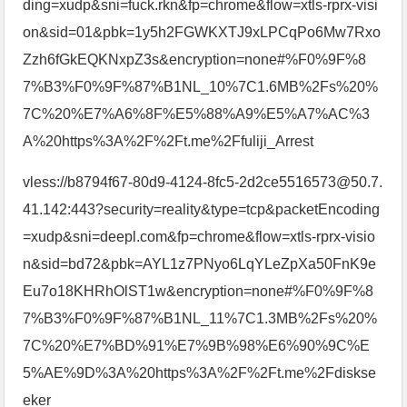
ding=xudp&sni=fuck.rkn&fp=chrome&flow=xtls-rprx-visi
on&sid=01&pbk=1y5h2FGWKXTJ9xLPCqPo6Mw7Rxo
Zzh6fGkEQKNxpZ3s&encryption=none#%F0%9F%8
7%B3%F0%9F%87%B1NL_10%7C1.6MB%2Fs%20%
7C%20%E7%A6%8F%E5%88%A9%E5%A7%AC%3
A%20https%3A%2F%2Ft.me%2Ffuliji_Arrest
vless://b8794f67-80d9-4124-8fc5-2d2ce5516573@50.7.
41.142:443?security=reality&type=tcp&packetEncoding
=xudp&sni=deepl.com&fp=chrome&flow=xtls-rprx-visio
n&sid=bd72&pbk=AYL1z7PNyo6LqYLeZpXa50FnK9e
Eu7o18KHRhOlST1w&encryption=none#%F0%9F%8
7%B3%F0%9F%87%B1NL_11%7C1.3MB%2Fs%20%
7C%20%E7%BD%91%E7%9B%98%E6%90%9C%E
5%AE%9D%3A%20https%3A%2F%2Ft.me%2Fdiskse
eker