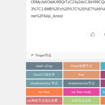
O0MyJsKOddU89QrTzCZ4y2dzCJbH99CQ
3%7C1.6MB%2Fs%20%7C%20%E7%A6%8
me%2Ffuliji_Arrest
Trojan节点
clash v2ray
Clash免费节点
Clash订阅分享
free
shadowsocks 节点
shadowsocks节点
ssr free
ssr free node
s
ssr网络节点地址免费分享
SSR节点分享