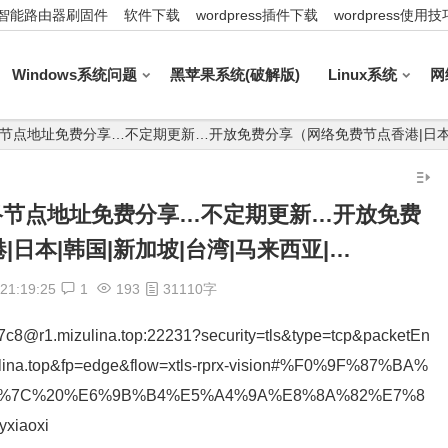
智能路由器刷固件
软件下载
wordpress插件下载
wordpress使用技
Windows系统问题
黑苹果系统(破解版)
Linux系统
网
25_最新网络节点地址免费分享…不定期更新…开放免费分享（网络免费节点香港|日本
5_最新网络节点地址免费分享…不定期更新…开放免费
日本|韩国|新加坡|台湾|马来西亚|…
21:19:25
1
193
31110字
7c8@r1.mizulina.top:22231?security=tls&type=tcp&packetEn
ulina.top&fp=edge&flow=xtls-rprx-vision#%F0%9F%87%BA%
20%7C%20%E6%9B%B4%E5%A4%9A%E8%8A%82%E7%8
xiaoxi