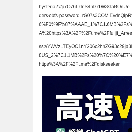
hysteria2://p7Q76LzlnS4hIzr1W3staBOnUe
der&obfs-password=rG07s3COMIEvdnQip
6%F0%9F%87%AAAE_1%7C1.6MB%2F
A%20https%3A%2F%2Ft.me%2Ffuliji_Arres
ss://YWVzLTEyOC1nY206c2hhZG93c29j
8US_2%7C1.1MB%2Fs%20%7C%20%E
https%3A%2F%2Ft.me%2Fdiskseeker