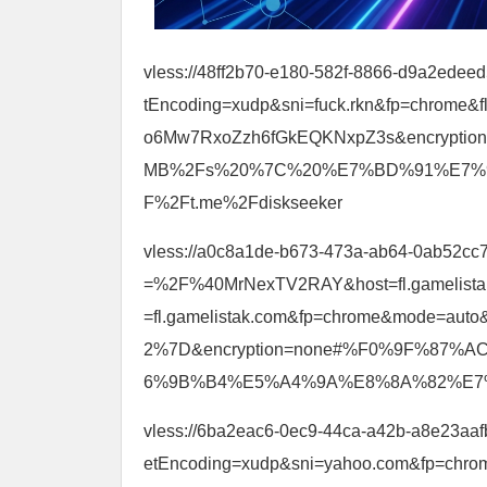
vless://48ff2b70-e180-582f-8866-d9a2edee
tEncoding=xudp&sni=fuck.rkn&fp=chrome&
o6Mw7RxoZzh6fGkEQKNxpZ3s&encrypt
MB%2Fs%20%7C%20%E7%BD%91%E7%9
F%2Ft.me%2Fdiskseeker
vless://a0c8a1de-b673-473a-ab64-0ab52cc7
=%2F%40MrNexTV2RAY&host=fl.gamelista
=fl.gamelistak.com&fp=chrome&mode=au
2%7D&encryption=none#%F0%9F%87
6%9B%B4%E5%A4%9A%E8%8A%82%E7%82
vless://6ba2eac6-0ec9-44ca-a42b-a8e23aaf
etEncoding=xudp&sni=yahoo.com&fp=chrom