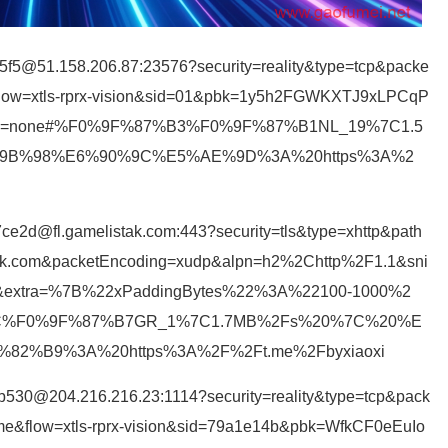
d5f5@51.158.206.87:23576?security=reality&type=tcp&packe
flow=xtls-rprx-vision&sid=01&pbk=1y5h2FGWKXTJ9xLPCqP
ion=none#%F0%9F%87%B3%F0%9F%87%B1NL_19%7C1.5
B%98%E6%90%9C%E5%AE%9D%3A%20https%3A%2
ce2d@fl.gamelistak.com:443?security=tls&type=xhttp&path
k.com&packetEncoding=xudp&alpn=h2%2Chttp%2F1.1&sni
to&extra=%7B%22xPaddingBytes%22%3A%22100-1000%2
%AC%F0%9F%87%B7GR_1%7C1.7MB%2Fs%20%7C%20%E
%B9%3A%20https%3A%2F%2Ft.me%2Fbyxiaoxi
b530@204.216.216.23:1114?security=reality&type=tcp&pack
e&flow=xtls-rprx-vision&sid=79a1e14b&pbk=WfkCF0eEuIo