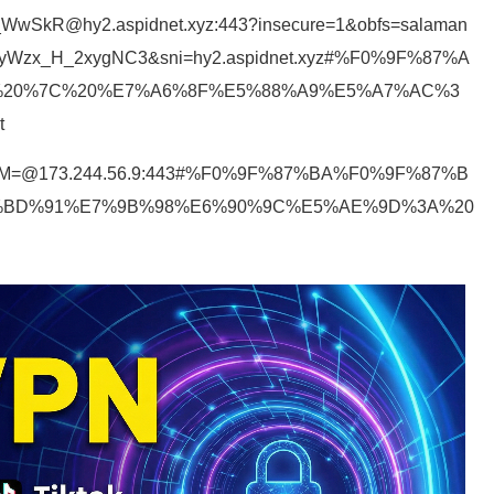
_WwSkR@hy2.aspidnet.xyz:443?insecure=1&obfs=salaman
RyWzx_H_2xygNC3&sni=hy2.aspidnet.xyz#%F0%9F%87%A
s%20%7C%20%E7%A6%8F%E5%88%A9%E5%A7%AC%3
t
a3M=@173.244.56.9:443#%F0%9F%87%BA%F0%9F%87%B
7%BD%91%E7%9B%98%E6%90%9C%E5%AE%9D%3A%20